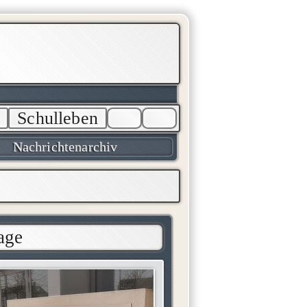
Schulleben
Nachrichtenarchiv
age