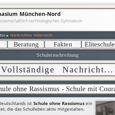
mnasium München-Nord
issenschaftlich-technologisches Gymnasium
hiv
▸
Nachrichten Vollansicht
t
Beratung
Fakten
Eliteschule
Schuleinschreibung
Vollständige Nachricht...
hule ohne Rassismus - Schule mit Cour
Deutschlands ist
Schule ohne Rassismus
ein
htet, die das Schulleben aktiv mitgestalten.