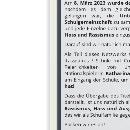
Am
8. März 2023 wurde da
nachdem es dem gleichn
gelungen war, die
Unt
Schulgemeinschaft
zu samm
und jede Einzelne dazu verp
Hass und Rassismus
einzu
Darauf sind wir natürlich mäc
Als Teil dieses Netzwerks
Rassismus / Schule mit C
Feierlichkeiten von un
Nationalspielerin
Katharin
am Eingang der Schule, um 
hat
!
Dass die Übergabe des Tit
darstellt, ist uns natürlich
Rassismus, Hass und Ausg
das wir als Schulfamilie ge
Packen wir es an!