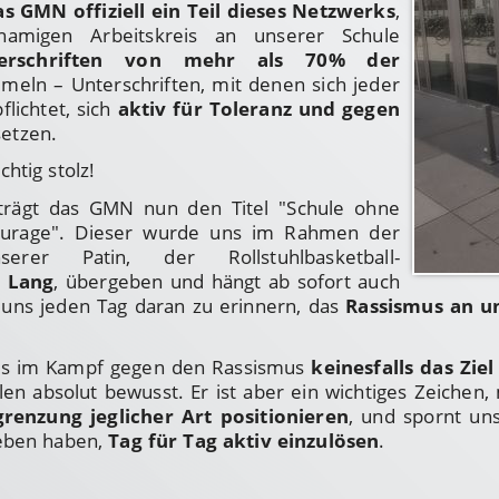
s GMN offiziell ein Teil dieses Netzwerks
,
amigen Arbeitskreis an unserer Schule
erschriften von mehr als 70% der
eln – Unterschriften, mit denen sich jeder
flichtet, sich
aktiv für Toleranz und gegen
setzen.
htig stolz!
 trägt das GMN nun den Titel "Schule ohne
ourage". Dieser wurde uns im Rahmen der
serer Patin, der Rollstuhlbasketball-
a Lang
, übergeben und hängt ab sofort auch
uns jeden Tag daran zu erinnern, das
Rassismus an un
els im Kampf gegen den Rassismus
keinesfalls das Zie
 allen absolut bewusst. Er ist aber ein wichtiges Zeichen
renzung jeglicher Art positionieren
, und spornt un
geben haben,
Tag für Tag aktiv einzulösen
.