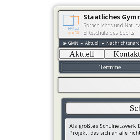
Staatliches Gy
Sprachliches und Naturw
Eliteschule des Sports
◉
GMN
▸
Aktuell
▸
Nachrichtenarc
Navigation
Aktuell
Kontak
überspringen
Navigation
Termine
überspringen
Sc
Als größtes Schulnetzwerk 
Projekt, das sich an alle ric