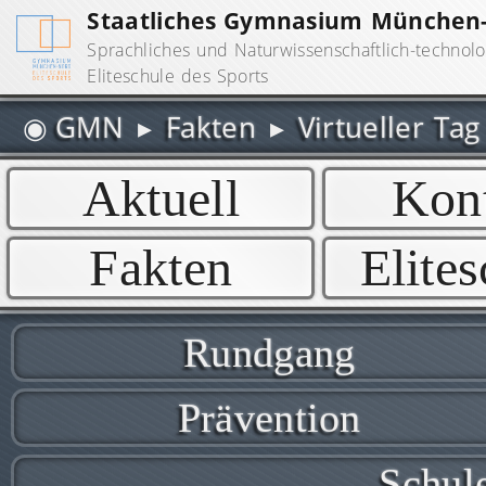
Staatliches Gymnasium München
Sprachliches und Naturwissenschaftlich-techno
Eliteschule des Sports
◉
GMN
▸
Fakten
▸
Virtueller Ta
Navigation
Aktuell
Kon
überspringen
Fakten
Elite
Navigation
Rundgang
überspringen
Prävention
Schul